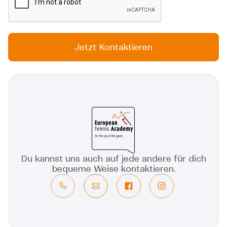
Jetzt Kontaktieren
A
lt
e
r
n
a
ti
v
e
:
Du kannst uns auch auf jede andere für dich
bequeme Weise kontaktieren.