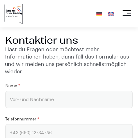
Kontaktier uns
Hast du Fragen oder möchtest mehr
Informationen haben, dann füll das Formular aus
und wir melden uns persönlich schnellstmöglich
wieder.
*
N
Name
*
a
m
e
T
e
l
e
f
o
Telefonnummer
*
n
n
u
m
m