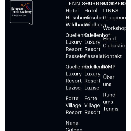
TENNISHOTELS
SAISONVORBEREI
NÜTZLICH
Hotel
Hotel
LINKS
Hirschen
Hirschen
Gruppenrei
Wildhaus
Wildhaus
Workshops
Quellenhof
Quellenhof
Head
Luxury
Luxury
Clubaktion
Resort
Resort
Passeier
Passeier
Kontakt
Quellenhof
Quellenhof
MMP
Luxury
Luxury
Über
Resort
Resort
uns
Lazise
Lazise
Rund
Forte
Forte
ums
Village
Village
Tennis
Resort
Resort
Nana
Golden