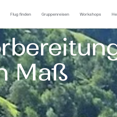
Flug finden
Gruppenreisen
Workshops
He
rbereitun
h Maß