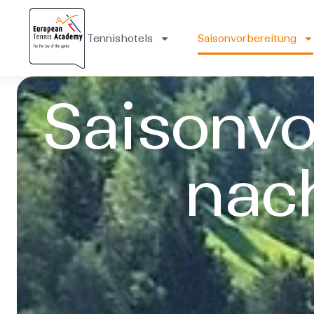
Tennishotels
Saisonvorbereitung
Saisonvo
nac