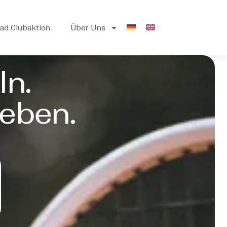
ad Clubaktion
Über Uns
ln.
leben.