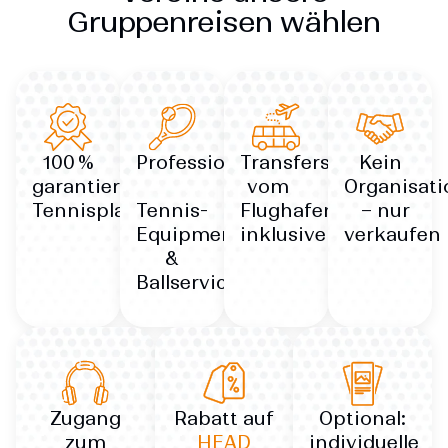
Gruppenreisen wählen
100 %
Professionelles
Transfers
Kein
garantierte
vom
Organisat
Tennisplatzzeiten
Tennis-
Flughafen
– nur
Equipment
inklusive
verkaufen
&
Ballservice
Zugang
Rabatt auf
Optional:
zum
HEAD
individuelle