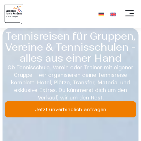
Tennisreisen für Gruppen,
Vereine & Tennisschulen -
alles aus einer Hand
Ob Tennisschule, Verein oder Trainer mit eigener
Gruppe – wir organisieren deine Tennisreise
komplett: Hotel, Plätze, Transfer, Material und
exklusive Extras. Du kümmerst dich um den
Verkauf, wir um den Rest.
Jetzt unverbindlich anfragen