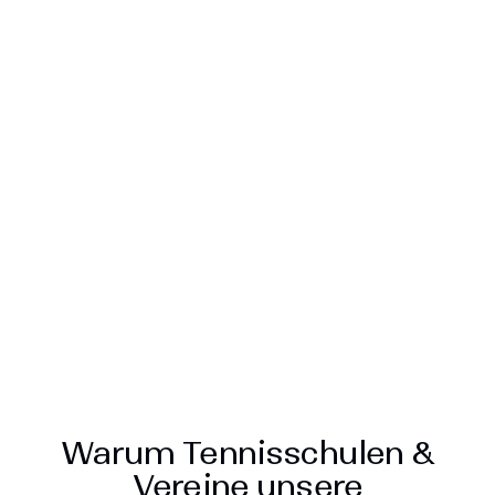
Südtirol
Quellenhof Luxury Resort
Passeier
Mehr Erfahren
Warum Tennisschulen &
Vereine unsere