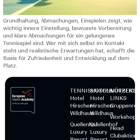
Grundhaltung, Abmachungen, Einspielen zeigt, wie
wichtig innere Einstellung, bewusste Vorbereitung
und klare Abmachungen für ein gelungenes
Tennisspiel sind. Wer mit sich selbst im Kontakt
steht und realistische Erwartungen hat, schafft die
Basis für Zufriedenheit und Entwicklung auf dem
Platz.
TENNISHOTELS
SAISONVORBEREI
NÜTZLICH
Hotel
Hotel
LINKS
Hirschen
Hirschen
Gruppenrei
Wildhaus
Wildhaus
Workshops
Quellenhof
Quellenhof
Head
Luxury
Luxury
Clubaktion
Resort
Resort