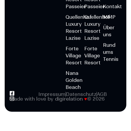
Passeier
Passeier
Kontakt
Quellenhof
Quellenhof
MMP
Luxury
Luxury
Über
Resort
Resort
uns
Lazise
Lazise
Rund
Forte
Forte
ums
Village
Village
Tennis
Resort
Resort
Nana
Golden
Beach
Impressum
Datenschutz
AGB
Made with love by
digirelation
♥
© 2026